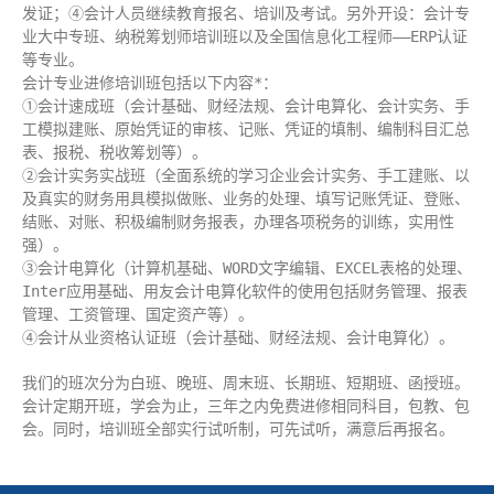
发证；④会计人员继续教育报名、培训及考试。另外开设：会计专
业大中专班、纳税筹划师培训班以及全国信息化工程师——ERP认证
等专业。
会计专业进修培训班包括以下内容*：
①
会计速成班（会计基础、财经法规、会计电算化、会计实务、手
工模拟建账、原始凭证的审核、记账、凭证的填制、编制科目汇总
表、报税、税收筹划等）。
②
会计实务实战班（全面系统的学习企业会计实务、手工建账、以
及真实的财务用具模拟做账、业务的处理、填写记账凭证、登账、
结账、对账、积极编制财务报表，办理各项税务的训练，实用性
强）。
③
会计电算化（计算机基础、WORD文字编辑、EXCEL表格的处理、
Inter应用基础、用友会计电算化软件的使用包括财务管理、报表
管理、工资管理、国定资产等）。
④
会计从业资格认证班（会计基础、财经法规、会计电算化）。
我们的班次分为白班、晚班、周末班、长期班、短期班、函授班。
会计定期开班，学会为止，三年之内免费进修相同科目，包教、包
会。同时，培训班全部实行试听制，可先试听，满意后再报名。